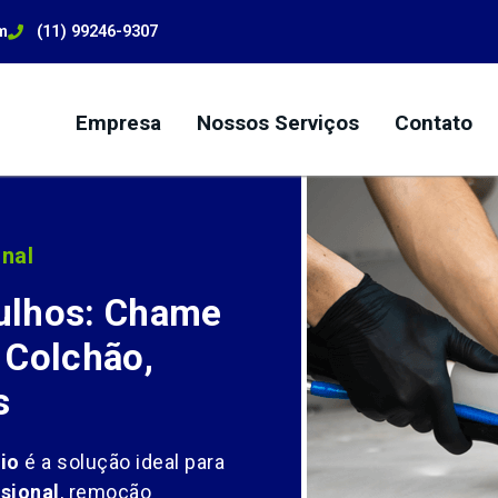
m
(11) 99246-9307
Empresa
Nossos Serviços
Contato
nal
ulhos: Chame
 Colchão,
s
io
é a solução ideal para
sional
, remoção