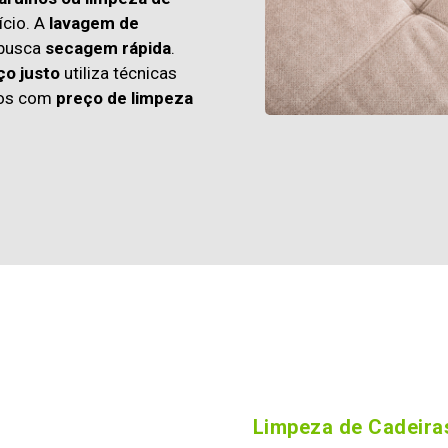
cio. A
lavagem de
 busca
secagem rápida
.
ço justo
utiliza técnicas
os com
preço de limpeza
Limpeza de Cadeiras