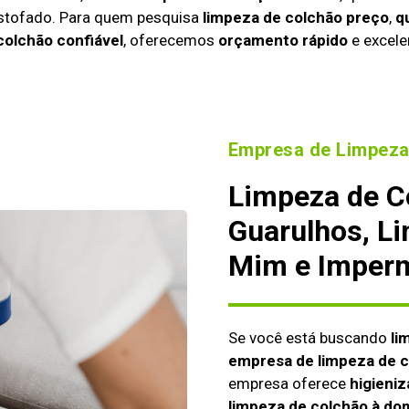
estofado. Para quem pesquisa
limpeza de colchão preço
,
q
colchão confiável
, oferecemos
orçamento rápido
e excele
Empresa de Limpeza
Limpeza de C
Guarulhos, L
Mim e Imperm
Se você está buscando
li
empresa de limpeza de 
empresa oferece
higieniz
limpeza de colchão à dom