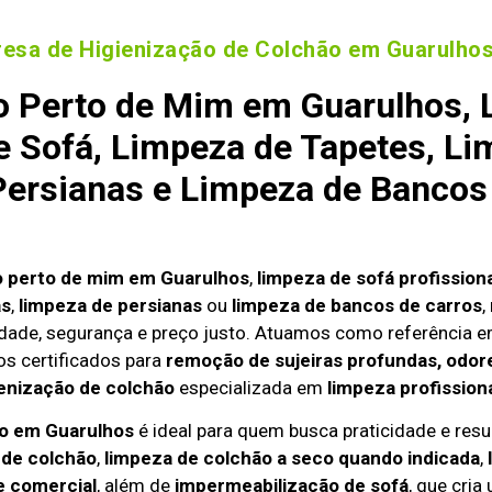
esa de Higienização de Colchão em Guarulho
 Perto de Mim em Guarulhos, 
 Sofá, Limpeza de Tapetes, Li
ersianas e Limpeza de Bancos
o perto de mim em Guarulhos
,
limpeza de sofá profission
as
,
limpeza de persianas
ou
limpeza de bancos de carros
,
dade, segurança e preço justo. Atuamos como referência 
s certificados para
remoção de sujeiras profundas, odore
enização de colchão
especializada em
limpeza profission
io em Guarulhos
é ideal para quem busca praticidade e resul
 de colchão
,
limpeza de colchão a seco quando indicada
,
e comercial
, além de
impermeabilização de sofá
, que cria