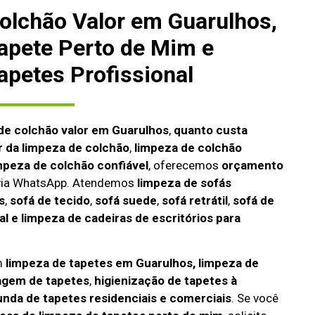
olchão Valor em Guarulhos,
apete Perto de Mim e
apetes Profissional
de colchão valor em Guarulhos
,
quanto custa
r da limpeza de colchão
,
limpeza de colchão
mpeza de colchão confiável
, oferecemos
orçamento
 via WhatsApp. Atendemos
limpeza de
sofás
s
,
sofá de tecido
,
sofá suede
,
sofá retrátil
,
sofá de
l e limpeza de cadeiras de escritórios para
m
limpeza de tapetes em Guarulhos, limpeza de
agem de tapetes
,
higienização de tapetes à
unda de tapetes residenciais e comerciais
. Se você