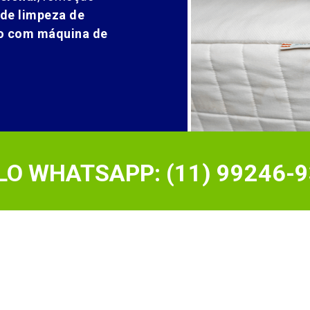
 de limpeza de
ão com máquina de
O WHATSAPP: (11) 99246-9