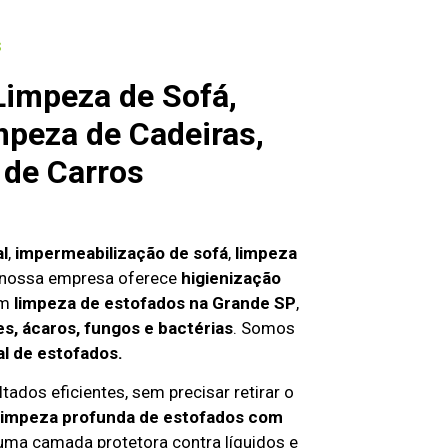
s
Limpeza de Sofá,
mpeza de Cadeiras,
 de Carros
al
,
impermeabilização de sofá
,
limpeza
 nossa empresa oferece
higienização
em
limpeza de estofados na Grande SP
,
s, ácaros, fungos e bactérias
. Somos
al de estofados.
tados eficientes, sem precisar retirar o
limpeza profunda de estofados com
 uma camada protetora contra líquidos e