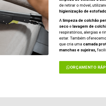
de retirar o móvel, utiliza
higienização de estofado
A
limpeza de colchão pe
seco
e
lavagem de colch
respiratórios, alergias e 
estar. Também oferecem
que cria uma
camada prot
manchas e sujeiras,
facil
ORÇAMENTO RÁP