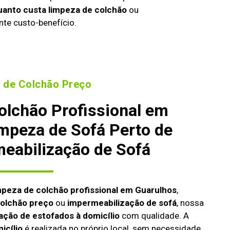
uanto custa limpeza de colchão
ou
nte custo-benefício.
 de Colchão Preço
olchão Profissional em
impeza de Sofá Perto de
eabilização de Sofá
mpeza de colchão profissional em Guarulhos
,
colchão preço
ou
impermeabilização de sofá
, nossa
ação de estofados à domicílio
com qualidade. A
icílio
é realizada no próprio local, sem necessidade