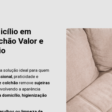
icílio em
chão Valor e
io
a solução ideal para quem
sional
, praticidade e
e colchão
remove
sujeiras
evolvendo a aparência
à domicílio
,
higienização
arulhos ou limpeza de