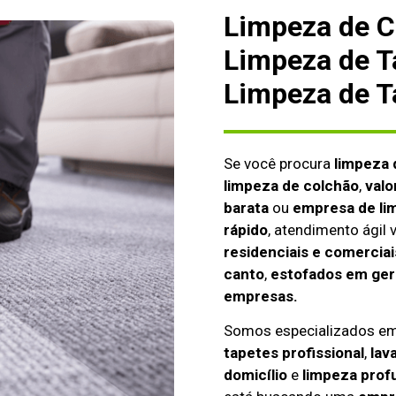
Limpeza de C
Limpeza de T
Limpeza de T
Se você procura
limpeza 
limpeza de colchão
,
valo
barata
ou
empresa de li
rápido
, atendimento ágil
residenciais e comerciai
canto
,
estofados em gera
empresas.
Somos especializados e
tapetes profissional
,
lav
domicílio
e
limpeza prof