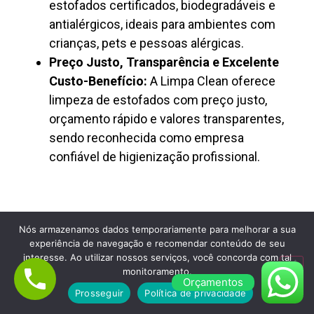
estofados certificados, biodegradáveis e
antialérgicos, ideais para ambientes com
crianças, pets e pessoas alérgicas.
Preço Justo, Transparência e Excelente
Custo-Benefício:
A Limpa Clean oferece
limpeza de estofados com preço justo,
orçamento rápido e valores transparentes,
sendo reconhecida como empresa
confiável de higienização profissional.
Nós armazenamos dados temporariamente para melhorar a sua
experiência de navegação e recomendar conteúdo de seu
interesse. Ao utilizar nossos serviços, você concorda com tal
Lavagem de Colchão à Seco em Itaim
monitoramento.
Paulista
Orçamentos
Prosseguir
Política de privacidade
Empresa de Limpeza de