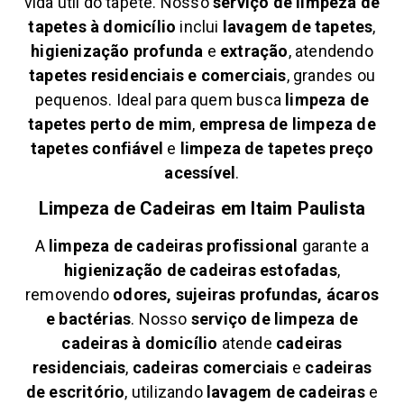
vida útil do tapete. Nosso
serviço de limpeza de
tapetes à domicílio
inclui
lavagem de tapetes
,
higienização profunda
e
extração
, atendendo
tapetes residenciais e comerciais
, grandes ou
pequenos. Ideal para quem busca
limpeza de
tapetes perto de mim
,
empresa de limpeza de
tapetes confiável
e
limpeza de tapetes preço
acessível
.
Limpeza de Cadeiras em
Itaim Paulista
A
limpeza de cadeiras profissional
garante a
higienização de cadeiras estofadas
,
removendo
odores, sujeiras profundas, ácaros
e bactérias
. Nosso
serviço de limpeza de
cadeiras à domicílio
atende
cadeiras
residenciais
,
cadeiras comerciais
e
cadeiras
de escritório
, utilizando
lavagem de cadeiras
e