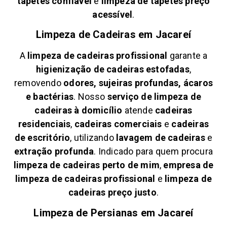
tapetes confiável
e
limpeza de tapetes preço
acessível
.
Limpeza de Cadeiras em
Jacareí
A
limpeza de cadeiras profissional
garante a
higienização de cadeiras estofadas
,
removendo
odores, sujeiras profundas, ácaros
e bactérias
. Nosso
serviço de limpeza de
cadeiras à domicílio
atende
cadeiras
residenciais
,
cadeiras comerciais
e
cadeiras
de escritório
, utilizando
lavagem de cadeiras
e
extração profunda
. Indicado para quem procura
limpeza de cadeiras perto de mim
,
empresa de
limpeza de cadeiras profissional
e
limpeza de
cadeiras preço justo
.
Limpeza de Persianas em
Jacareí