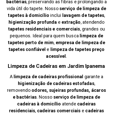
bactérias
, preservando as fibras e prolongando a
vida útil do tapete. Nosso
serviço de limpeza de
tapetes à domicílio
inclui
lavagem de tapetes
,
higienização profunda
e
extração
, atendendo
tapetes residenciais e comerciais
, grandes ou
pequenos. Ideal para quem busca
limpeza de
tapetes perto de mim
,
empresa de limpeza de
tapetes confiável
e
limpeza de tapetes preço
acessível
.
Limpeza de Cadeiras em
Jardim Ipanema
A
limpeza de cadeiras profissional
garante a
higienização de cadeiras estofadas
,
removendo
odores, sujeiras profundas, ácaros
e bactérias
. Nosso
serviço de limpeza de
cadeiras à domicílio
atende
cadeiras
residenciais
,
cadeiras comerciais
e
cadeiras