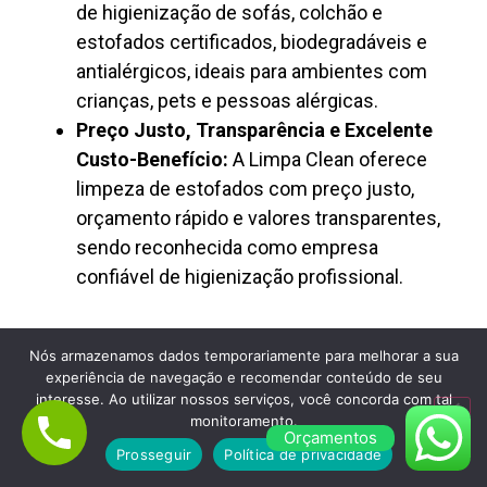
de higienização de sofás, colchão e
estofados certificados, biodegradáveis e
antialérgicos, ideais para ambientes com
crianças, pets e pessoas alérgicas.
Preço Justo, Transparência e Excelente
Custo-Benefício:
A Limpa Clean oferece
limpeza de estofados com preço justo,
orçamento rápido e valores transparentes,
sendo reconhecida como empresa
confiável de higienização profissional.
Nós armazenamos dados temporariamente para melhorar a sua
experiência de navegação e recomendar conteúdo de seu
interesse. Ao utilizar nossos serviços, você concorda com tal
monitoramento.
Orçamentos
Lavagem de Colchão à Seco em Jardim
Prosseguir
Política de privacidade
Ipanema