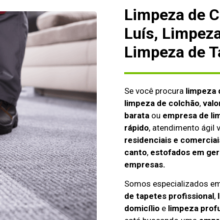
Limpeza de C
Luís, Limpez
Limpeza de T
Se você procura
limpeza 
limpeza de colchão
,
valo
barata
ou
empresa de li
rápido
, atendimento ágil
residenciais e comerciai
canto
,
estofados em gera
empresas.
Somos especializados e
de tapetes profissional
,
domicílio
e
limpeza prof