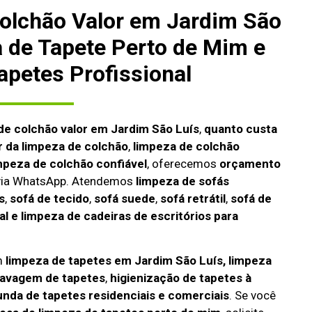
olchão Valor em Jardim São
a de Tapete Perto de Mim e
apetes Profissional
de colchão valor em Jardim São Luís
,
quanto custa
r da limpeza de colchão
,
limpeza de colchão
mpeza de colchão confiável
, oferecemos
orçamento
 via WhatsApp. Atendemos
limpeza de
sofás
s
,
sofá de tecido
,
sofá suede
,
sofá retrátil
,
sofá de
l e limpeza de cadeiras de escritórios para
m
limpeza de tapetes em Jardim São Luís, limpeza
lavagem de tapetes
,
higienização de tapetes à
unda de tapetes residenciais e comerciais
. Se você