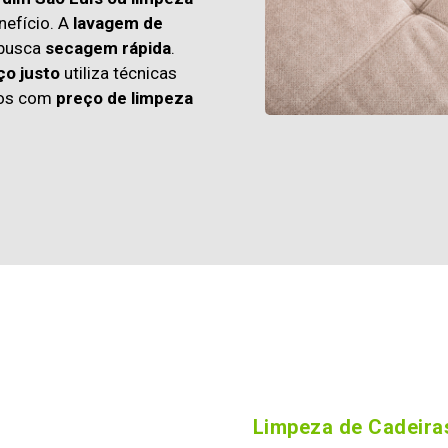
efício. A
lavagem de
 busca
secagem rápida
.
ço justo
utiliza técnicas
os com
preço de limpeza
Limpeza de Cadeiras