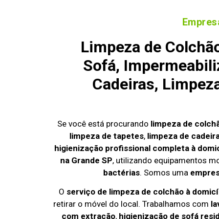
Empresa
Limpeza de Colchão
Sofá, Impermeabili
Cadeiras, Limpez
Se você está procurando
limpeza de colch
limpeza de tapetes
,
limpeza de cadeir
higienização profissional completa à domic
na Grande SP
, utilizando equipamentos m
bactérias
. Somos uma
empresa
O
serviço de limpeza de colchão à domicí
retirar o móvel do local. Trabalhamos com
la
com extração
,
higienização de sofá resi