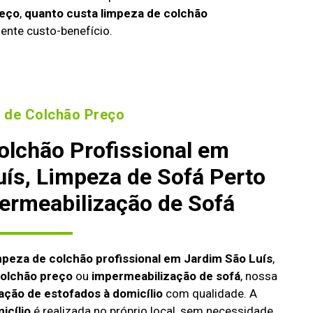
reço
,
quanto custa limpeza de colchão
ente custo-benefício.
 de Colchão Preço
olchão Profissional em
ís, Limpeza de Sofá Perto
ermeabilização de Sofá
mpeza de colchão profissional em Jardim São Luís
,
colchão preço
ou
impermeabilização de sofá
, nossa
ação de estofados à domicílio
com qualidade. A
icílio
é realizada no próprio local, sem necessidade