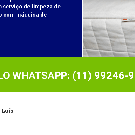
o
serviço de limpeza de
ão com máquina de
O WHATSAPP: (11) 99246-9
 Luís