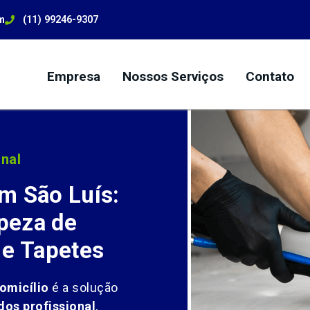
m
(11) 99246-9307
Empresa
Nossos Serviços
Contato
nal
m São Luís:
peza de
 e Tapetes
omicílio
é a solução
dos profissional
,