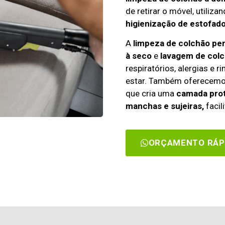
de retirar o móvel, utiliza
higienização de estofado
A
limpeza de colchão pe
à seco
e
lavagem de col
respiratórios, alergias e 
estar. Também oferecem
que cria uma
camada prot
manchas e sujeiras,
facil
ORÇAMENTO RÁP