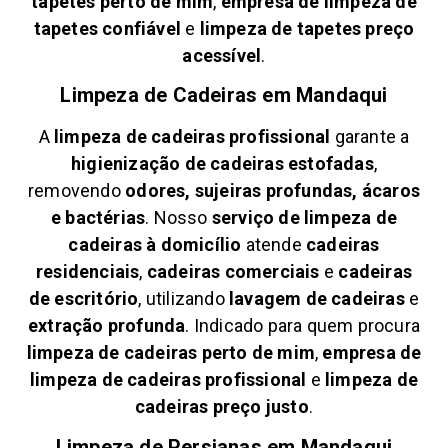
tapetes perto de mim
,
empresa de limpeza de
tapetes confiável
e
limpeza de tapetes preço
acessível
.
Limpeza de Cadeiras em
Mandaqui
A
limpeza de cadeiras profissional
garante a
higienização de cadeiras estofadas
,
removendo
odores, sujeiras profundas, ácaros
e bactérias
. Nosso
serviço de limpeza de
cadeiras à domicílio
atende
cadeiras
residenciais
,
cadeiras comerciais
e
cadeiras
de escritório
, utilizando
lavagem de cadeiras
e
extração profunda
. Indicado para quem procura
limpeza de cadeiras perto de mim
,
empresa de
limpeza de cadeiras profissional
e
limpeza de
cadeiras preço justo
.
Limpeza de Persianas em
Mandaqui