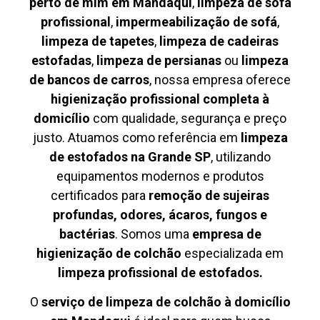
perto de mim em Mandaqui
,
limpeza de sofá
profissional
,
impermeabilização de sofá
,
limpeza de tapetes
,
limpeza de cadeiras
estofadas
,
limpeza de persianas
ou
limpeza
de bancos de carros
, nossa empresa oferece
higienização profissional completa à
domicílio
com qualidade, segurança e preço
justo. Atuamos como referência em
limpeza
de estofados na Grande SP
, utilizando
equipamentos modernos e produtos
certificados para
remoção de sujeiras
profundas, odores, ácaros, fungos e
bactérias
. Somos uma
empresa de
higienização de colchão
especializada em
limpeza profissional de estofados.
O
serviço de limpeza de colchão à domicílio