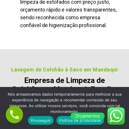
limpeza de estofados com preço justo,
orçamento rápido e valores transparentes,
sendo reconhecida como empresa
confiável de higienização profissional.
Lavagem de Colchão à Seco em Mandaqui
Empresa de Limpeza de
Colchão em Mandaqui, Escolha
Nós armazenamos dados temporariamente para melhorar a sua
a Limpa Clean Limpeza de
experiência de navegação e recomendar conteúdo de seu
Estofados e Sofá
interesse. Ao utilizar nossos serviços, você concorda com tal
monitoramento.
Orçamentos
Nossos clientes são fiéis pois gostara dos nossos
Prosseguir
Política de privacidade
serviços e nos recomendam, veja alguns desses