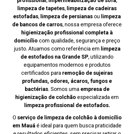
profissional
,
impermeabilização de sofá
,
limpeza de tapetes
,
limpeza de cadeiras
estofadas
,
limpeza de persianas
ou
limpeza
de bancos de carros
, nossa empresa oferece
higienização profissional completa à
domicílio
com qualidade, segurança e preço
justo. Atuamos como referência em
limpeza
de estofados na Grande SP
, utilizando
equipamentos modernos e produtos
certificados para
remoção de sujeiras
profundas, odores, ácaros, fungos e
bactérias
. Somos uma
empresa de
higienização de colchão
especializada em
limpeza profissional de estofados.
O
serviço de limpeza de colchão à domicílio
em Mauá
é ideal para quem busca praticidade
e resultados eficientes, sem precisar retirar o