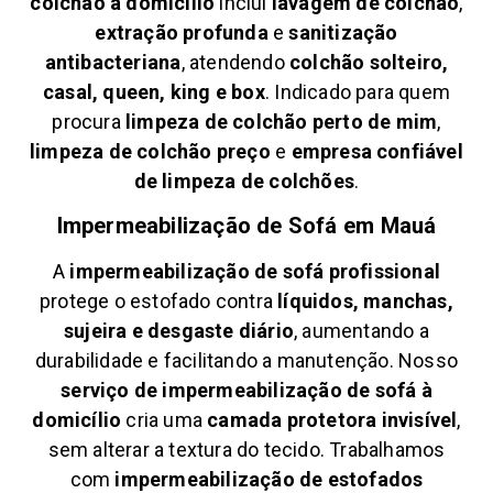
colchão à domicílio
inclui
lavagem de colchão
,
extração profunda
e
sanitização
antibacteriana
, atendendo
colchão solteiro,
casal, queen, king e box
. Indicado para quem
procura
limpeza de colchão perto de mim
,
limpeza de colchão preço
e
empresa confiável
de limpeza de colchões
.
Impermeabilização de Sofá em
Mauá
A
impermeabilização de sofá profissional
protege o estofado contra
líquidos, manchas,
sujeira e desgaste diário
, aumentando a
durabilidade e facilitando a manutenção. Nosso
serviço de impermeabilização de sofá à
domicílio
cria uma
camada protetora invisível
,
sem alterar a textura do tecido. Trabalhamos
com
impermeabilização de estofados