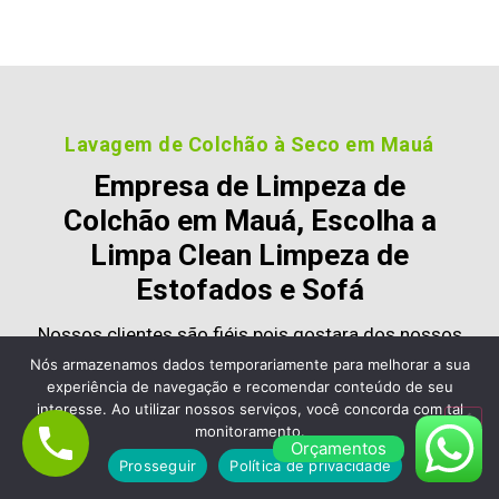
Lavagem de Colchão à Seco em Mauá
Empresa de Limpeza de
Colchão em Mauá, Escolha a
Limpa Clean Limpeza de
Estofados e Sofá
Nossos clientes são fiéis pois gostara dos nossos
serviços e nos recomendam, veja alguns desses
Nós armazenamos dados temporariamente para melhorar a sua
experiência de navegação e recomendar conteúdo de seu
comentários:
interesse. Ao utilizar nossos serviços, você concorda com tal
monitoramento.
Orçamentos
Prosseguir
Política de privacidade