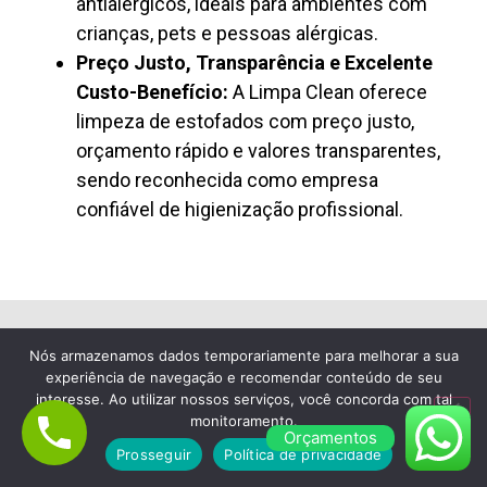
antialérgicos, ideais para ambientes com
crianças, pets e pessoas alérgicas.
Preço Justo, Transparência e Excelente
Custo-Benefício:
A Limpa Clean oferece
limpeza de estofados com preço justo,
orçamento rápido e valores transparentes,
sendo reconhecida como empresa
confiável de higienização profissional.
Nós armazenamos dados temporariamente para melhorar a sua
Lavagem de Colchão à Seco em M’Boi
experiência de navegação e recomendar conteúdo de seu
Mirim
interesse. Ao utilizar nossos serviços, você concorda com tal
monitoramento.
Empresa de Limpeza de
Orçamentos
Prosseguir
Política de privacidade
Colchão em M’Boi Mirim,