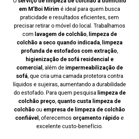
O
serviço de limpeza de colchão à domicílio
em M’Boi Mirim
é ideal para quem busca
praticidade e resultados eficientes, sem
precisar retirar o móvel do local. Trabalhamos
com
lavagem de colchão
,
limpeza de
colchão a seco quando indicada
,
limpeza
profunda de estofados com extração
,
higienização de sofá residencial e
comercial
, além de
impermeabilização de
sofá
, que cria uma camada protetora contra
líquidos e sujeiras, aumentando a durabilidade
do estofado. Para quem pesquisa
limpeza de
colchão preço
,
quanto custa limpeza de
colchão
ou
empresa de limpeza de colchão
confiável
, oferecemos
orçamento rápido
e
excelente custo-benefício.