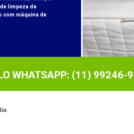
 de limpeza de
ão com máquina de
O WHATSAPP: (11) 99246-9
lis