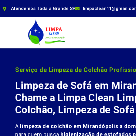
Atendemos Toda a Grande SP
limpaclean11@gmail.co
Serviço de Limpeza de Colchão Profissio
Limpeza de Sofá em Miran
Chame a Limpa Clean Lim
Colchão, Limpeza de Sofá
A
limpeza de colchão em Mirandópolis a domi
para quem busca
higienização de estofados p