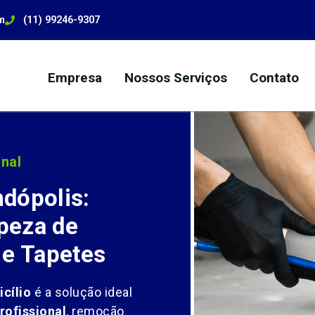
m
(11) 99246-9307
Empresa
Nossos Serviços
Contato
nal
dópolis:
peza de
 e Tapetes
cílio
é a solução ideal
rofissional
, remoção