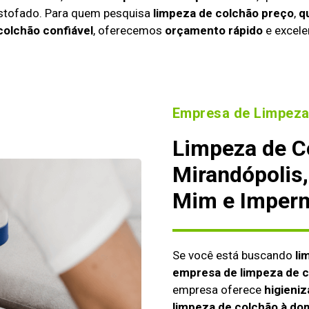
estofado. Para quem pesquisa
limpeza de colchão preço
,
q
colchão confiável
, oferecemos
orçamento rápido
e excele
Empresa de Limpeza
Limpeza de C
Mirandópolis,
Mim e Imperm
Se você está buscando
li
empresa de limpeza de 
empresa oferece
higieniz
limpeza de colchão à dom