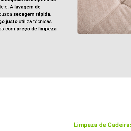
cio. A
lavagem de
 busca
secagem rápida
.
ço justo
utiliza técnicas
os com
preço de limpeza
Limpeza de Cadeiras