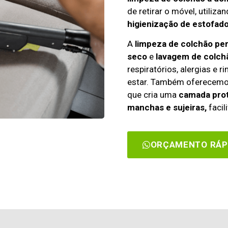
de retirar o móvel, utiliza
higienização de estofado
A
limpeza de colchão pe
seco
e
lavagem de colch
respiratórios, alergias e 
estar. Também oferecem
que cria uma
camada prot
manchas e sujeiras,
facil
ORÇAMENTO RÁP