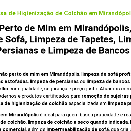
sa de Higienização de Colchão em Mirandópol
Perto de Mim em Mirandópolis,
 Sofá, Limpeza de Tapetes, Li
ersianas e Limpeza de Bancos
hão perto de mim em Mirandópolis
,
limpeza de sofá profi
as estofadas
,
limpeza de persianas
ou
limpeza de bancos 
ílio
com qualidade, segurança e preço justo. Atuamos com
odernos e produtos certificados para
remoção de sujeiras 
 de higienização de colchão
especializada em
limpeza p
o em Mirandópolis
é ideal para quem busca praticidade e resu
 de colchão
,
limpeza de colchão a seco quando indicada
,
e comercial
, além de
impermeabilização de sofá
, que cria