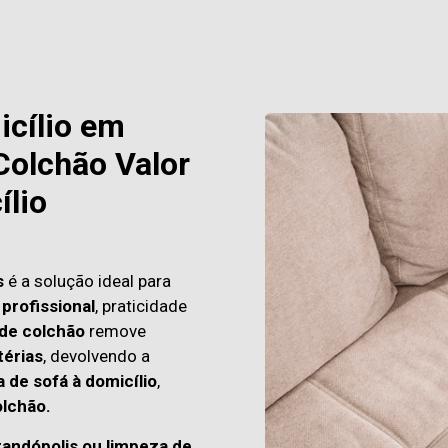
icílio em
Colchão Valor
ílio
s
é a solução ideal para
profissional
, praticidade
 de colchão
remove
térias
, devolvendo a
 de sofá à domicílio
,
lchão.
randópolis ou limpeza de