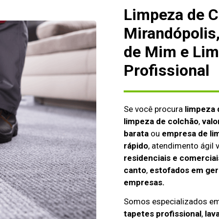
Limpeza de C
Mirandópolis
de Mim e Lim
Profissional
Se você procura
limpeza 
limpeza de colchão
,
valo
barata
ou
empresa de li
rápido
, atendimento ágil
residenciais e comerciai
canto
,
estofados em gera
empresas.
Somos especializados e
tapetes profissional
,
lav