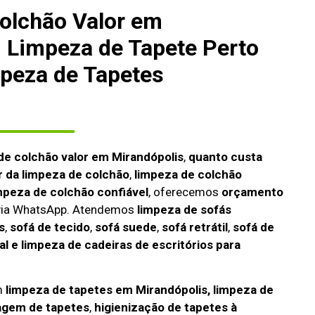
olchão Valor em
, Limpeza de Tapete Perto
peza de Tapetes
de colchão valor em Mirandópolis
,
quanto custa
r da limpeza de colchão
,
limpeza de colchão
mpeza de colchão confiável
, oferecemos
orçamento
 via WhatsApp. Atendemos
limpeza de
sofás
s
,
sofá de tecido
,
sofá suede
,
sofá retrátil
,
sofá de
l e limpeza de cadeiras de escritórios para
m
limpeza de tapetes em Mirandópolis, limpeza de
agem de tapetes
,
higienização de tapetes à