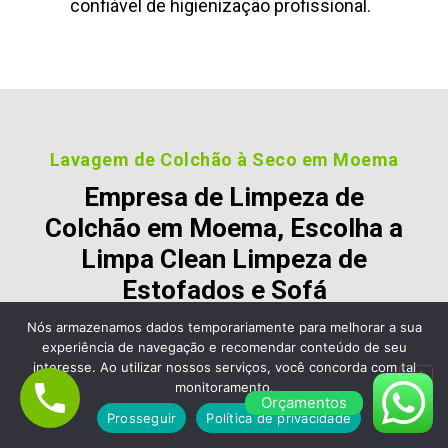
confiável de higienização profissional.
Lavagem de Colchão à Seco em Moema
Empresa de Limpeza de
Colchão em Moema, Escolha a
Limpa Clean Limpeza de
Estofados e Sofá
Nós armazenamos dados temporariamente para melhorar a sua
Nossos clientes são fiéis pois gostara dos nossos
experiência de navegação e recomendar conteúdo de seu
serviços e nos recomendam, veja alguns desses
interesse. Ao utilizar nossos serviços, você concorda com tal
comentários:
monitoramento.
Orçamentos
Prosseguir
Política de privacidade