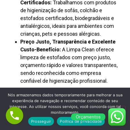
Certificados:
Trabalhamos com produtos
de higienização de sofás, colchão e
estofados certificados, biodegradáveis e
antialérgicos, ideais para ambientes com
crianças, pets e pessoas alérgicas.
Preço Justo, Transparência e Excelente
Custo-Benefício:
A Limpa Clean oferece
limpeza de estofados com preço justo,
orçamento rápido e valores transparentes,
sendo reconhecida como empresa
confiável de higienização profissional.
Nós armazenamos dados temporariamente para melhorar a sua
experiência de navegação e recomendar conteúdo de seu
interesse. Ao utilizar nossos serviços, você concorda com tal
monitoramento.
Orçamentos
Prosseguir
Política de privacidade
Lavagem de Colchão à Seco em Mogi das