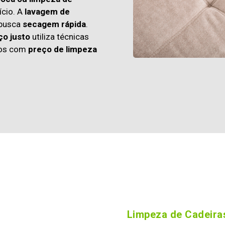
cio. A
lavagem de
 busca
secagem rápida
.
ço justo
utiliza técnicas
os com
preço de limpeza
Limpeza de Cadeiras