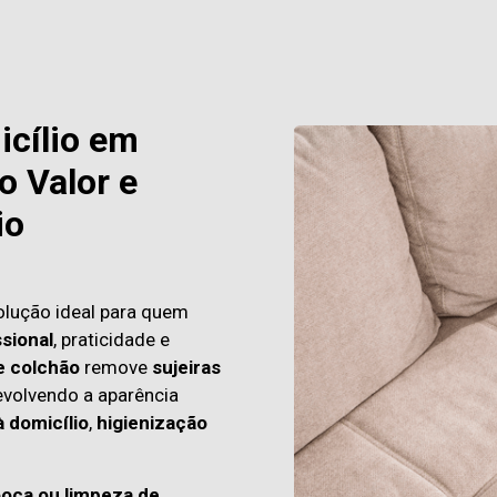
icílio em
 Valor e
io
olução ideal para quem
sional
, praticidade e
e colchão
remove
sujeiras
evolvendo a aparência
à domicílio
,
higienização
ooca ou limpeza de