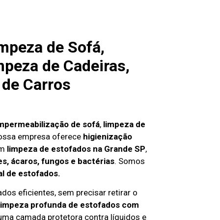
mpeza de Sofá,
mpeza de Cadeiras,
 de Carros
mpermeabilização de sofá
,
limpeza de
nossa empresa oferece
higienização
em
limpeza de estofados na Grande SP
,
s, ácaros, fungos e bactérias
. Somos
al de estofados.
dos eficientes, sem precisar retirar o
limpeza profunda de estofados com
 uma camada protetora contra líquidos e