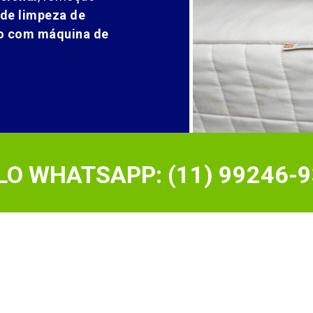
 de limpeza de
ão com máquina de
O WHATSAPP: (11) 99246-9