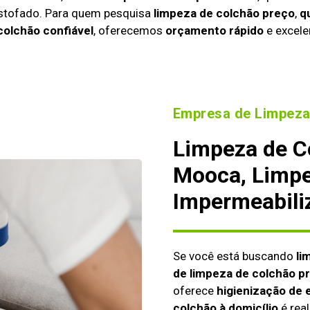
estofado. Para quem pesquisa
limpeza de colchão preço
,
q
colchão confiável
, oferecemos
orçamento rápido
e excele
Empresa de Limpeza
Limpeza de C
Mooca, Limpe
Impermeabili
Se você está buscando
li
de limpeza de colchão p
oferece
higienização de 
colchão à domicílio
é real