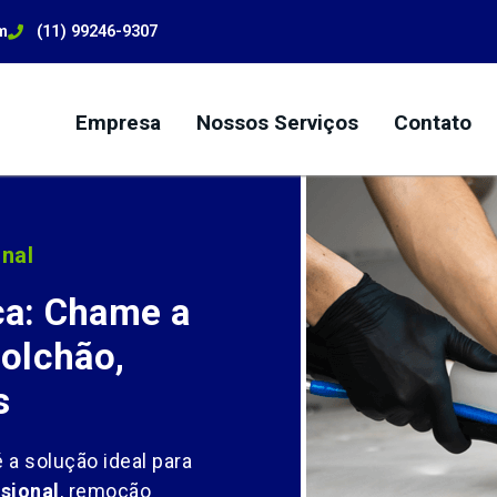
m
(11) 99246-9307
Empresa
Nossos Serviços
Contato
nal
a: Chame a
olchão,
s
 a solução ideal para
sional
, remoção