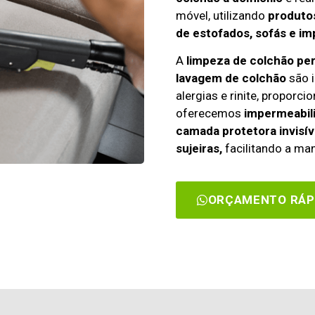
móvel, utilizando
produtos
de estofados, sofás e im
A
limpeza de colchão p
lavagem de colchão
são i
alergias e rinite, propor
oferecemos
impermeabili
camada protetora invisív
sujeiras,
facilitando a man
ORÇAMENTO RÁP