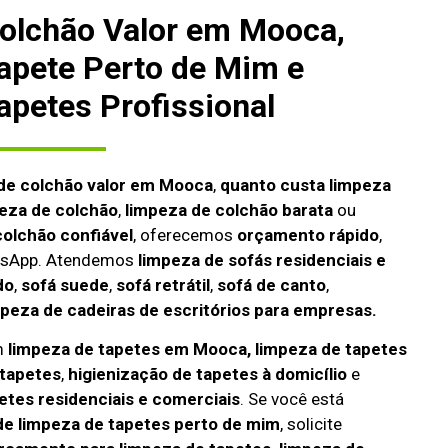
olchão Valor em Mooca,
apete Perto de Mim e
apetes Profissional
de colchão valor em Mooca
,
quanto custa limpeza
peza de colchão
,
limpeza de colchão barata
ou
olchão confiável
, oferecemos
orçamento rápido
,
atsApp. Atendemos
limpeza de
sofás residenciais e
do
,
sofá suede
,
sofá retrátil
,
sofá de canto
,
mpeza de cadeiras de escritórios para empresas.
m
limpeza de tapetes em Mooca, limpeza de tapetes
tapetes
,
higienização de tapetes à domicílio
e
etes residenciais e comerciais
. Se você está
e limpeza de tapetes perto de mim
, solicite