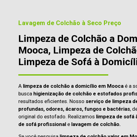
Lavagem de Colchão à Seco Preço
Limpeza de Colchão a Dom
Mooca, Limpeza de Colchão
Limpeza de Sofá à Domicíl
A
limpeza de colchão a domicílio em Mooca
é a s
busca
higienização de colchão e estofados profis
resultados eficientes. Nosso
serviço de limpeza d
profundas, odores, ácaros, fungos e bactérias
, d
original do estofado. Realizamos
limpeza de sofá 
de sofá profissional
e
lavagem de colchão.
Se você pesquisa
limpeza de colchão valor em M