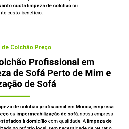
uanto custa limpeza de colchão
ou
nte custo-benefício.
 de Colchão Preço
olchão Profissional em
za de Sofá Perto de Mim e
zação de Sofá
mpeza de colchão profissional em Mooca
,
empresa
reço
ou
impermeabilização de sofá
, nossa empresa
estofados à domicílio
com qualidade. A
limpeza de
izada no próprio local, sem necessidade de retirar o