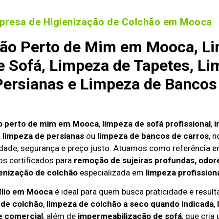
presa de Higienização de Colchão em Mooca
ão Perto de Mim em Mooca, Li
 Sofá, Limpeza de Tapetes, Li
ersianas e Limpeza de Bancos
ão perto de mim em Mooca
,
limpeza de sofá profissional
,
i
,
limpeza de persianas
ou
limpeza de bancos de carros
, 
dade, segurança e preço justo. Atuamos como referência 
s certificados para
remoção de sujeiras profundas, odore
enização de colchão
especializada em
limpeza profission
ílio em Mooca
é ideal para quem busca praticidade e resulta
 de colchão
,
limpeza de colchão a seco quando indicada
,
e comercial
, além de
impermeabilização de sofá
, que cria