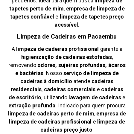
pequenos. Ideal para quem busca
limpeza de
tapetes perto de mim
,
empresa de limpeza de
tapetes confiável
e
limpeza de tapetes preço
acessível
.
Limpeza de Cadeiras em
Pacaembu
A
limpeza de cadeiras profissional
garante a
higienização de cadeiras estofadas
,
removendo
odores, sujeiras profundas, ácaros
e bactérias
. Nosso
serviço de limpeza de
cadeiras à domicílio
atende
cadeiras
residenciais
,
cadeiras comerciais
e
cadeiras
de escritório
, utilizando
lavagem de cadeiras
e
extração profunda
. Indicado para quem procura
limpeza de cadeiras perto de mim
,
empresa de
limpeza de cadeiras profissional
e
limpeza de
cadeiras preço justo
.