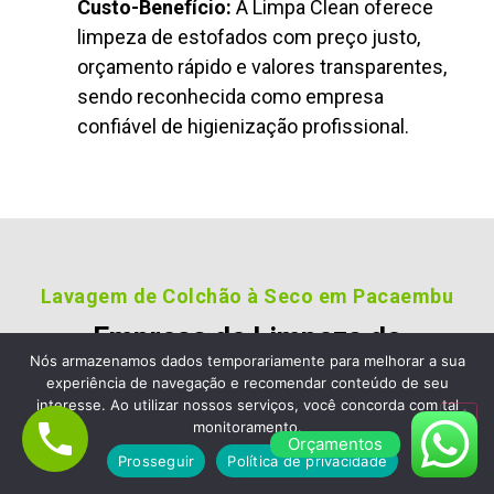
Custo-Benefício:
A Limpa Clean oferece
limpeza de estofados com preço justo,
orçamento rápido e valores transparentes,
sendo reconhecida como empresa
confiável de higienização profissional.
Lavagem de Colchão à Seco em Pacaembu
Empresa de Limpeza de
Nós armazenamos dados temporariamente para melhorar a sua
Colchão em Pacaembu,
experiência de navegação e recomendar conteúdo de seu
Escolha a Limpa Clean
interesse. Ao utilizar nossos serviços, você concorda com tal
monitoramento.
Limpeza de Estofados e Sofá
Orçamentos
Prosseguir
Política de privacidade
Nossos clientes são fiéis pois gostara dos nossos