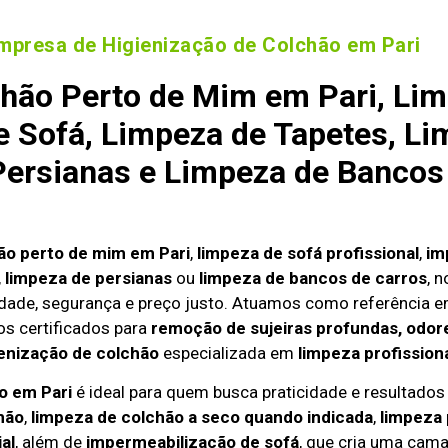
mpresa de Higienização de Colchão em Pari
hão Perto de Mim em Pari, Lim
 Sofá, Limpeza de Tapetes, Li
ersianas e Limpeza de Bancos
ão perto de mim em Pari
,
limpeza de sofá profissional
,
im
,
limpeza de persianas
ou
limpeza de bancos de carros
, 
dade, segurança e preço justo. Atuamos como referência 
s certificados para
remoção de sujeiras profundas, odore
enização de colchão
especializada em
limpeza profission
o em Pari
é ideal para quem busca praticidade e resultados e
hão
,
limpeza de colchão a seco quando indicada
,
limpeza
al
, além de
impermeabilização de sofá
, que cria uma cama