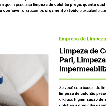
ara quem pesquisa
limpeza de colchão preço
,
quanto cust
o confiável
, oferecemos
orçamento rápido
e excelente cus
Empresa de Limpeza
Limpeza de C
Pari, Limpeza
Impermeabili
Se você está buscando
li
limpeza de colchão preç
oferece
higienização de 
colchão à domicílio
é real