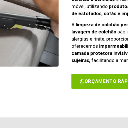
móvel, utilizando
produtos
de estofados, sofás e im
A
limpeza de colchão pe
lavagem de colchão
são i
alergias e rinite, propor
oferecemos
impermeabili
camada protetora invisív
sujeiras,
facilitando a man
ORÇAMENTO RÁP