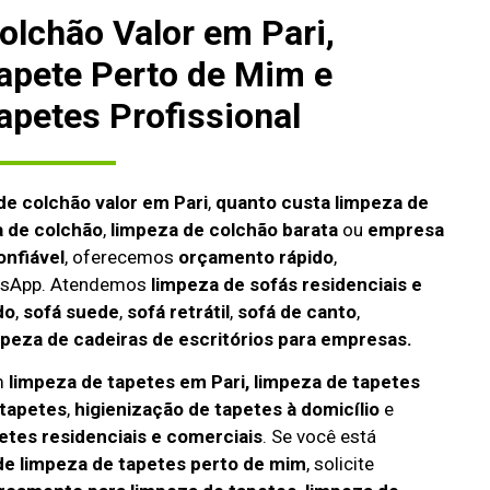
olchão Valor em Pari,
apete Perto de Mim e
apetes Profissional
de colchão valor em Pari
,
quanto custa limpeza de
a de colchão
,
limpeza de colchão barata
ou
empresa
onfiável
, oferecemos
orçamento rápido
,
atsApp. Atendemos
limpeza de
sofás residenciais e
do
,
sofá suede
,
sofá retrátil
,
sofá de canto
,
mpeza de cadeiras de escritórios para empresas.
m
limpeza de tapetes em Pari, limpeza de tapetes
tapetes
,
higienização de tapetes à domicílio
e
etes residenciais e comerciais
. Se você está
e limpeza de tapetes perto de mim
, solicite