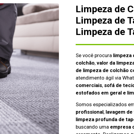
Limpeza de C
Limpeza de T
Limpeza de T
Se você procura
limpeza 
colchão
,
valor da limpez
de limpeza de colchão c
atendimento ágil via Wh
comerciais
,
sofá de teci
estofados em geral e li
Somos especializados e
profissional
,
lavagem de 
limpeza profunda de tap
buscando uma
empresa d