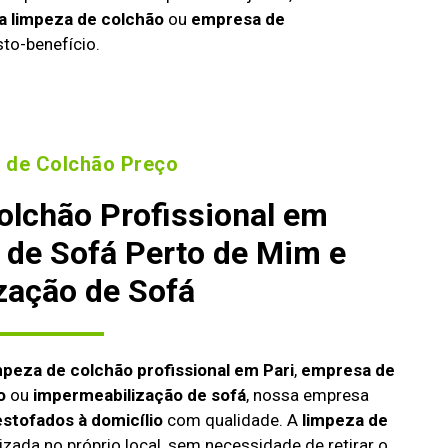
a limpeza de colchão
ou
empresa de
to-benefício.
 de Colchão Preço
olchão Profissional em
 de Sofá Perto de Mim e
zação de Sofá
mpeza de colchão profissional em Pari
,
empresa de
o
ou
impermeabilização de sofá
, nossa empresa
estofados à domicílio
com qualidade. A
limpeza de
izada no próprio local, sem necessidade de retirar o