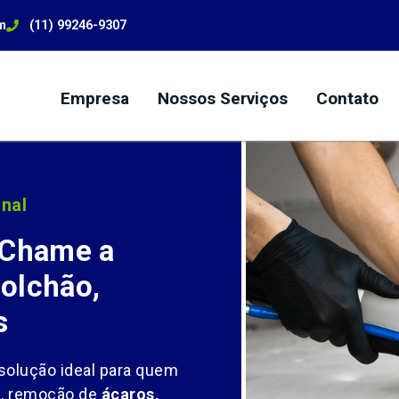
m
(11) 99246-9307
Empresa
Nossos Serviços
Contato
nal
 Chame a
olchão,
s
solução ideal para quem
l
, remoção de
ácaros,