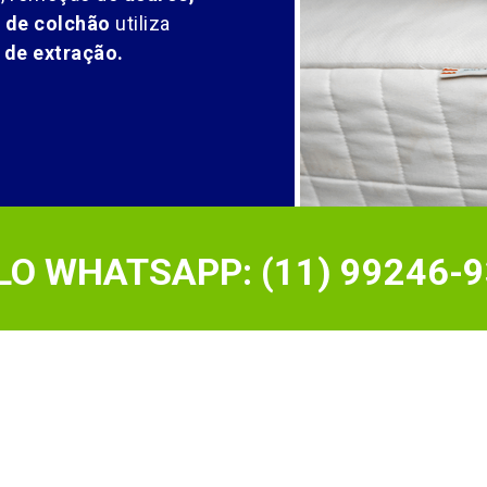
a de colchão
utiliza
de extração.
O WHATSAPP: (11) 99246-9