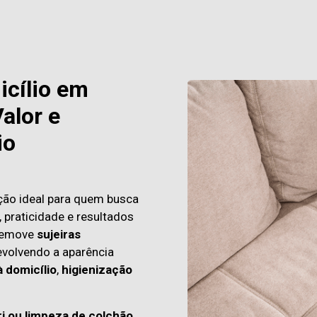
icílio em
alor e
io
ção ideal para quem busca
, praticidade e resultados
emove
sujeiras
evolvendo a aparência
à domicílio
,
higienização
ri ou limpeza de colchão