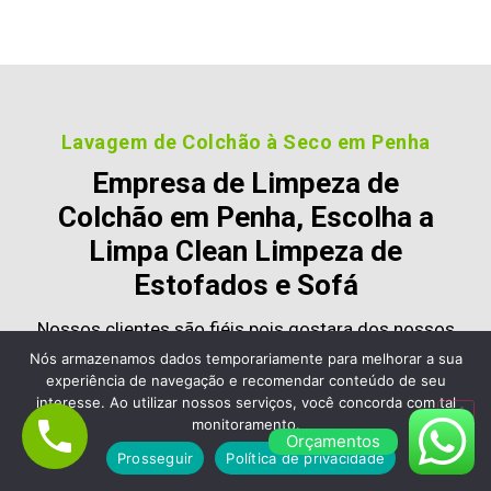
Lavagem de Colchão à Seco em Penha
Empresa de Limpeza de
Colchão em Penha, Escolha a
Limpa Clean Limpeza de
Estofados e Sofá
Nossos clientes são fiéis pois gostara dos nossos
serviços e nos recomendam, veja alguns desses
Nós armazenamos dados temporariamente para melhorar a sua
experiência de navegação e recomendar conteúdo de seu
comentários:
interesse. Ao utilizar nossos serviços, você concorda com tal
monitoramento.
Orçamentos
Prosseguir
Política de privacidade