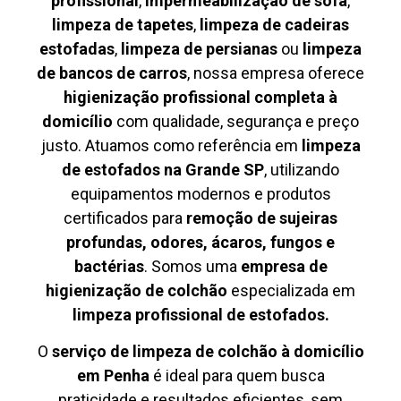
profissional
,
impermeabilização de sofá
,
limpeza de tapetes
,
limpeza de cadeiras
estofadas
,
limpeza de persianas
ou
limpeza
de bancos de carros
, nossa empresa oferece
higienização profissional completa à
domicílio
com qualidade, segurança e preço
justo. Atuamos como referência em
limpeza
de estofados na Grande SP
, utilizando
equipamentos modernos e produtos
certificados para
remoção de sujeiras
profundas, odores, ácaros, fungos e
bactérias
. Somos uma
empresa de
higienização de colchão
especializada em
limpeza profissional de estofados.
O
serviço de limpeza de colchão à domicílio
em Penha
é ideal para quem busca
praticidade e resultados eficientes, sem