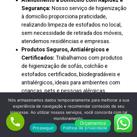
Segurança:
Nosso serviço de higienização
à domicílio proporciona praticidade,
realizando limpeza de estofados no local,
sem necessidade de retirada dos móveis,
atendemos residências e empresas.
Produtos Seguros, Antialérgicos e
Certificados:
Trabalhamos com produtos
de higienização de sofás, colchão e
estofados certificados, biodegradáveis e
antialérgicos, ideais para ambientes com
crianças, pets e pessoas alérgicas.
Preço Justo, Transparência e Excelente
Nós armazenamos dados temporariamente para melhorar a sua
experiência de navegação e recomendar conteúdo de seu
Custo-Benefício:
A Limpa Clean oferece
interesse. Ao utilizar nossos serviços, você concorda com tal
limpeza de estofados com preço justo,
monitoramento.
Orçamentos
orçamento rápido e valores transparentes,
Prosseguir
Política de privacidade
sendo reconhecida como empresa