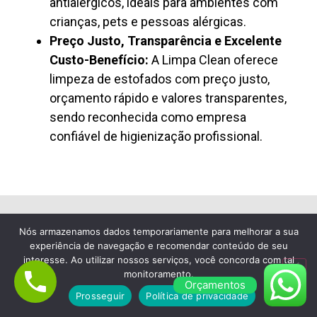
antialérgicos, ideais para ambientes com
crianças, pets e pessoas alérgicas.
Preço Justo, Transparência e Excelente
Custo-Benefício:
A Limpa Clean oferece
limpeza de estofados com preço justo,
orçamento rápido e valores transparentes,
sendo reconhecida como empresa
confiável de higienização profissional.
Nós armazenamos dados temporariamente para melhorar a sua
Lavagem de Colchão à Seco em Rio
experiência de navegação e recomendar conteúdo de seu
Pequeno
interesse. Ao utilizar nossos serviços, você concorda com tal
monitoramento.
Empresa de Limpeza de
Orçamentos
Prosseguir
Política de privacidade
Colchão em Rio Pequeno,