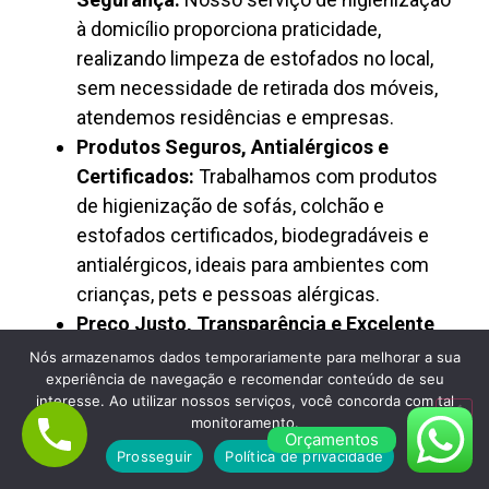
à domicílio proporciona praticidade,
realizando limpeza de estofados no local,
sem necessidade de retirada dos móveis,
atendemos residências e empresas.
Produtos Seguros, Antialérgicos e
Certificados:
Trabalhamos com produtos
de higienização de sofás, colchão e
estofados certificados, biodegradáveis e
antialérgicos, ideais para ambientes com
crianças, pets e pessoas alérgicas.
Preço Justo, Transparência e Excelente
Custo-Benefício:
A Limpa Clean oferece
Nós armazenamos dados temporariamente para melhorar a sua
experiência de navegação e recomendar conteúdo de seu
limpeza de estofados com preço justo,
interesse. Ao utilizar nossos serviços, você concorda com tal
orçamento rápido e valores transparentes,
monitoramento.
Orçamentos
sendo reconhecida como empresa
Prosseguir
Política de privacidade
confiável de higienização profissional.