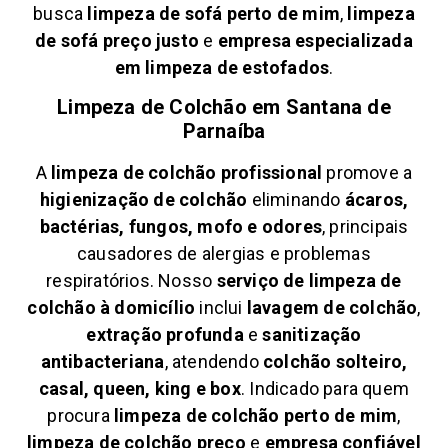
busca
limpeza de sofá perto de mim
,
limpeza
de sofá preço justo
e
empresa especializada
em limpeza de estofados
.
Limpeza de Colchão em
Santana de
Parnaíba
A
limpeza de colchão profissional
promove a
higienização de colchão
eliminando
ácaros,
bactérias, fungos, mofo e odores
, principais
causadores de alergias e problemas
respiratórios. Nosso
serviço de limpeza de
colchão à domicílio
inclui
lavagem de colchão
,
extração profunda
e
sanitização
antibacteriana
, atendendo
colchão solteiro,
casal, queen, king e box
. Indicado para quem
procura
limpeza de colchão perto de mim
,
limpeza de colchão preço
e
empresa confiável