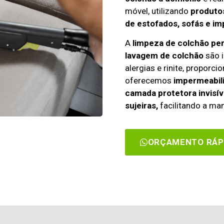
móvel, utilizando
produtos
de estofados, sofás e im
A
limpeza de colchão pe
lavagem de colchão
são i
alergias e rinite, propor
oferecemos
impermeabili
camada protetora invisív
sujeiras,
facilitando a man
ORÇAMENTO RÁP