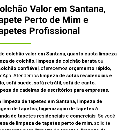
olchão Valor em Santana,
apete Perto de Mim e
apetes Profissional
de colchão valor em Santana
,
quanto custa limpeza
peza de colchão
,
limpeza de colchão barata
ou
olchão confiável
, oferecemos
orçamento rápido
,
atsApp. Atendemos
limpeza de
sofás residenciais e
do
,
sofá suede
,
sofá retrátil
,
sofá de canto
,
mpeza de cadeiras de escritórios para empresas.
m
limpeza de tapetes em Santana, limpeza de
agem de tapetes
,
higienização de tapetes à
unda de tapetes residenciais e comerciais
. Se você
sa de limpeza de tapetes perto de mim
, solicite