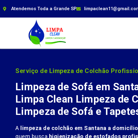
Atendemos Toda a Grande SP
limpaclean11@gmail.co
Serviço de Limpeza de Colchão Profissio
Limpeza de Sofá em Sant
Limpa Clean Limpeza de C
Limpeza de Sofá e Tapete
A
limpeza de colchão em Santana a domicíli
quem busca
higienização de estofados profis