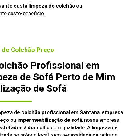
uanto custa limpeza de colchão
ou
nte custo-benefício.
 de Colchão Preço
olchão Profissional em
peza de Sofá Perto de Mim
lização de Sofá
mpeza de colchão profissional em Santana
,
empresa
reço
ou
impermeabilização de sofá
, nossa empresa
estofados à domicílio
com qualidade. A
limpeza de
izada no próprio local, sem necessidade de retirar o