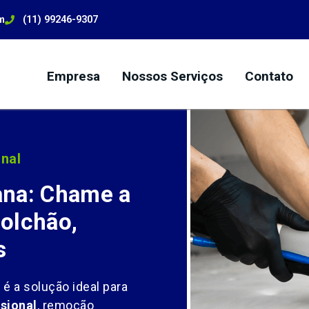
m
(11) 99246-9307
Empresa
Nossos Serviços
Contato
nal
ana: Chame a
olchão,
s
o
é a solução ideal para
sional
, remoção