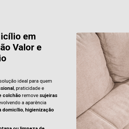
icílio em
ão Valor e
io
solução ideal para quem
sional
, praticidade e
e colchão
remove
sujeiras
evolvendo a aparência
à domicílio
,
higienização
ntana ou limpeza de