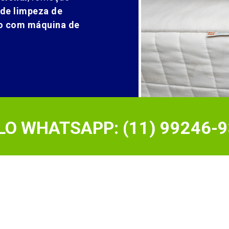
 de limpeza de
ão com máquina de
O WHATSAPP: (11) 99246-9