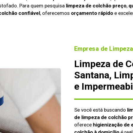
estofado. Para quem pesquisa
limpeza de colchão preço
,
q
colchão confiável
, oferecemos
orçamento rápido
e excele
Empresa de Limpeza
Limpeza de C
Santana, Lim
e Impermeabi
Se você está buscando
li
de limpeza de colchão p
oferece
higienização de 
colchão à domicílio
é real