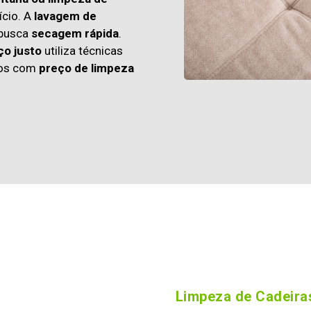
cio. A
lavagem de
 busca
secagem rápida
.
ço justo
utiliza técnicas
os com
preço de limpeza
Limpeza de Cadeiras