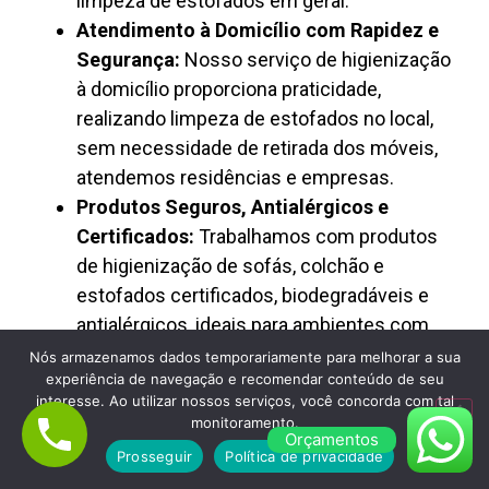
limpeza de estofados em geral.
Atendimento à Domicílio com Rapidez e
Segurança:
Nosso serviço de higienização
à domicílio proporciona praticidade,
realizando limpeza de estofados no local,
sem necessidade de retirada dos móveis,
atendemos residências e empresas.
Produtos Seguros, Antialérgicos e
Certificados:
Trabalhamos com produtos
de higienização de sofás, colchão e
estofados certificados, biodegradáveis e
antialérgicos, ideais para ambientes com
crianças, pets e pessoas alérgicas.
Nós armazenamos dados temporariamente para melhorar a sua
experiência de navegação e recomendar conteúdo de seu
Preço Justo, Transparência e Excelente
interesse. Ao utilizar nossos serviços, você concorda com tal
Custo-Benefício:
A Limpa Clean oferece
monitoramento.
Orçamentos
limpeza de estofados com preço justo,
Prosseguir
Política de privacidade
orçamento rápido e valores transparentes,