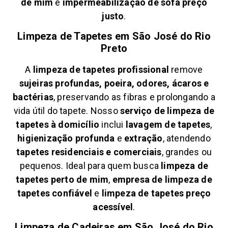
de mim
e
impermeabilização de sofá preço
justo
.
Limpeza de Tapetes em
São José do Rio
Preto
A
limpeza de tapetes profissional
remove
sujeiras profundas, poeira, odores, ácaros e
bactérias
, preservando as fibras e prolongando a
vida útil do tapete. Nosso
serviço de limpeza de
tapetes à domicílio
inclui
lavagem de tapetes
,
higienização profunda
e
extração
, atendendo
tapetes residenciais e comerciais
, grandes ou
pequenos. Ideal para quem busca
limpeza de
tapetes perto de mim
,
empresa de limpeza de
tapetes confiável
e
limpeza de tapetes preço
acessível
.
Limpeza de Cadeiras em
São José do Rio