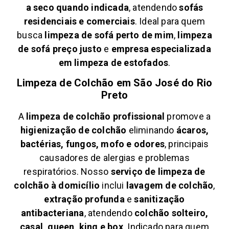
a seco quando indicada
, atendendo
sofás
residenciais e comerciais
. Ideal para quem
busca
limpeza de sofá perto de mim
,
limpeza
de sofá preço justo
e
empresa especializada
em limpeza de estofados
.
Limpeza de Colchão em
São José do Rio
Preto
A
limpeza de colchão profissional
promove a
higienização de colchão
eliminando
ácaros,
bactérias, fungos, mofo e odores
, principais
causadores de alergias e problemas
respiratórios. Nosso
serviço de limpeza de
colchão à domicílio
inclui
lavagem de colchão
,
extração profunda
e
sanitização
antibacteriana
, atendendo
colchão solteiro,
casal, queen, king e box
. Indicado para quem