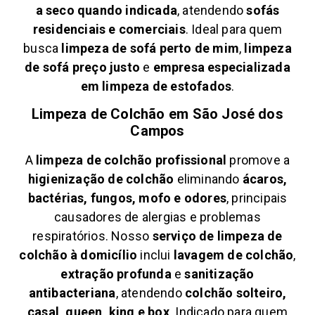
a seco quando indicada
, atendendo
sofás
residenciais e comerciais
. Ideal para quem
busca
limpeza de sofá perto de mim
,
limpeza
de sofá preço justo
e
empresa especializada
em limpeza de estofados
.
Limpeza de Colchão em
São José dos
Campos
A
limpeza de colchão profissional
promove a
higienização de colchão
eliminando
ácaros,
bactérias, fungos, mofo e odores
, principais
causadores de alergias e problemas
respiratórios. Nosso
serviço de limpeza de
colchão à domicílio
inclui
lavagem de colchão
,
extração profunda
e
sanitização
antibacteriana
, atendendo
colchão solteiro,
casal, queen, king e box
. Indicado para quem