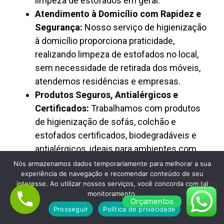
limpeza de estofados em geral.
Atendimento à Domicílio com Rapidez e
Segurança:
Nosso serviço de higienização
à domicílio proporciona praticidade,
realizando limpeza de estofados no local,
sem necessidade de retirada dos móveis,
atendemos residências e empresas.
Produtos Seguros, Antialérgicos e
Certificados:
Trabalhamos com produtos
de higienização de sofás, colchão e
estofados certificados, biodegradáveis e
antialérgicos, ideais para ambientes com
crianças, pets e pessoas alérgicas.
Nós armazenamos dados temporariamente para melhorar a sua
experiência de navegação e recomendar conteúdo de seu
Preço Justo, Transparência e Excelente
interesse. Ao utilizar nossos serviços, você concorda com tal
Custo-Benefício:
A Limpa Clean oferece
monitoramento.
Orçamentos
limpeza de estofados com preço justo,
Prosseguir
Política de privacidade
orçamento rápido e valores transparentes,