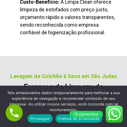
Custo-Benefício:
A Limpa Clean oferece
limpeza de estofados com preço justo,
orçamento rápido e valores transparentes,
sendo reconhecida como empresa
confiável de higienização profissional.
Lavagem de Colchão à Seco em São Judas
Empresa de Limpeza de
Nós armazenamos dados temporariamente para melhorar a sua
Colchão em São Judas,
experiência de navegação e recomendar conteúdo de seu
Escolha a Limpa Clean
interesse. Ao utilizar nossos serviços, você concorda com tal
monitoramento.
Limpeza de Estofados e Sofá
Orçamentos
Prosseguir
Política de privacidade
Nossos clientes são fiéis pois gostara dos nossos