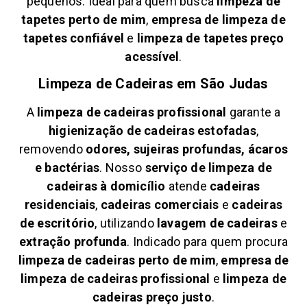
pequenos. Ideal para quem busca
limpeza de
tapetes perto de mim
,
empresa de limpeza de
tapetes confiável
e
limpeza de tapetes preço
acessível
.
Limpeza de Cadeiras em
São Judas
A
limpeza de cadeiras profissional
garante a
higienização de cadeiras estofadas
,
removendo
odores, sujeiras profundas, ácaros
e bactérias
. Nosso
serviço de limpeza de
cadeiras à domicílio
atende
cadeiras
residenciais
,
cadeiras comerciais
e
cadeiras
de escritório
, utilizando
lavagem de cadeiras
e
extração profunda
. Indicado para quem procura
limpeza de cadeiras perto de mim
,
empresa de
limpeza de cadeiras profissional
e
limpeza de
cadeiras preço justo
.