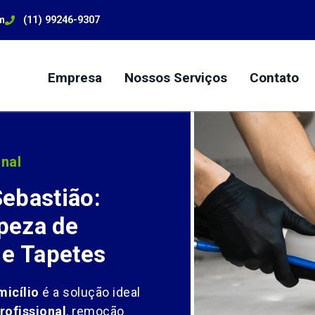
m
(11) 99246-9307
Empresa
Nossos Serviços
Contato
nal
ebastião:
peza de
 e Tapetes
icílio
é a solução ideal
rofissional
, remoção