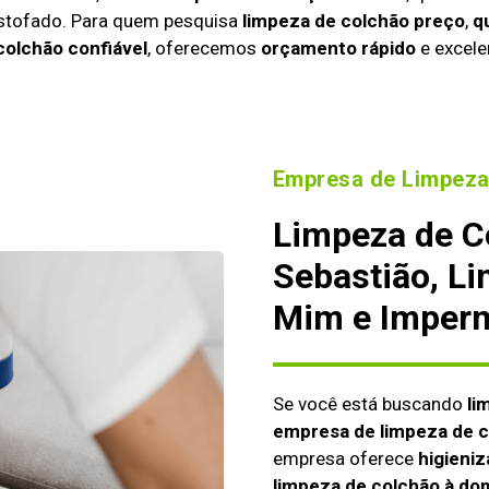
estofado. Para quem pesquisa
limpeza de colchão preço
,
q
colchão confiável
, oferecemos
orçamento rápido
e excele
Empresa de Limpeza
Limpeza de C
Sebastião, Li
Mim e Imperm
Se você está buscando
li
empresa de limpeza de 
empresa oferece
higieniz
limpeza de colchão à dom