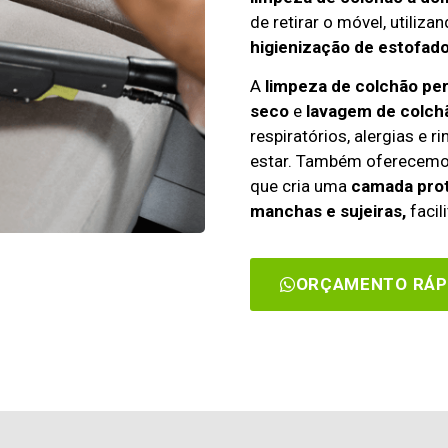
de retirar o móvel, utiliza
higienização de estofado
A
limpeza de colchão pe
seco
e
lavagem de colch
respiratórios, alergias e 
estar. Também oferecem
que cria uma
camada prot
manchas e sujeiras,
facil
ORÇAMENTO RÁP