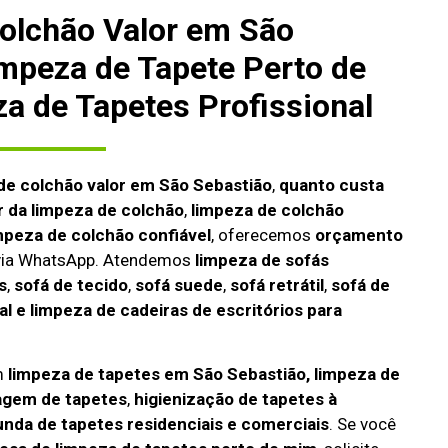
olchão Valor em São
impeza de Tapete Perto de
a de Tapetes Profissional
de colchão valor em São Sebastião
,
quanto custa
r da limpeza de colchão
,
limpeza de colchão
mpeza de colchão confiável
, oferecemos
orçamento
 via WhatsApp. Atendemos
limpeza de
sofás
s
,
sofá de tecido
,
sofá suede
,
sofá retrátil
,
sofá de
l e limpeza de cadeiras de escritórios para
m
limpeza de tapetes em São Sebastião, limpeza de
agem de tapetes
,
higienização de tapetes à
unda de tapetes residenciais e comerciais
. Se você