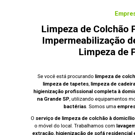
Empres
Limpeza de Colchão P
Impermeabilização de
Limpeza de P
Se você está procurando
limpeza de colc
limpeza de tapetes
,
limpeza de cadeir
higienização profissional completa à domic
na Grande SP
, utilizando equipamentos m
bactérias
. Somos uma
empresa
O
serviço de limpeza de colchão à domicíli
o móvel do local. Trabalhamos com
lavagem
extração
,
higienização de sofá residencial 