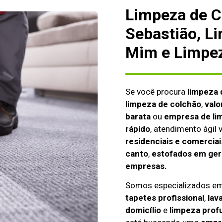
Limpeza de C
Sebastião, L
Mim e Limpez
Se você procura
limpeza 
limpeza de colchão
,
valo
barata
ou
empresa de li
rápido
, atendimento ágil
residenciais e comerciai
canto
,
estofados em gera
empresas.
Somos especializados e
tapetes profissional
,
lav
domicílio
e
limpeza prof