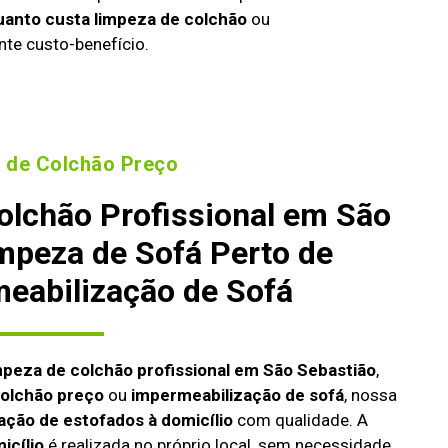
uanto custa limpeza de colchão
ou
nte custo-benefício.
 de Colchão Preço
olchão Profissional em São
mpeza de Sofá Perto de
eabilização de Sofá
mpeza de colchão profissional em São Sebastião
,
colchão preço
ou
impermeabilização de sofá
, nossa
ação de estofados à domicílio
com qualidade. A
icílio
é realizada no próprio local, sem necessidade