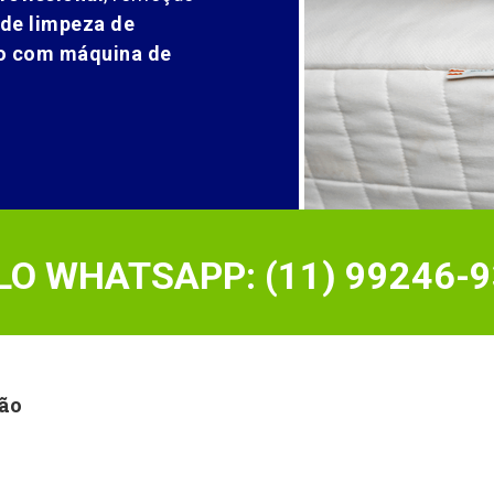
 de limpeza de
ão com máquina de
O WHATSAPP: (11) 99246-9
ião