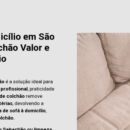
icílio em São
chão Valor e
io
ão
é a solução ideal para
profissional
, praticidade
 de colchão
remove
térias
, devolvendo a
 de sofá à domicílio
,
lchão.
o Sebastião ou limpeza