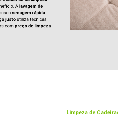
efício. A
lavagem de
 busca
secagem rápida
.
ço justo
utiliza técnicas
os com
preço de limpeza
Limpeza de Cadeiras