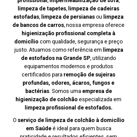
profissional
,
impermeabilização de sofá
,
limpeza de tapetes
,
limpeza de cadeiras
estofadas
,
limpeza de persianas
ou
limpeza
de bancos de carros
, nossa empresa oferece
higienização profissional completa à
domicílio
com qualidade, segurança e preço
justo. Atuamos como referência em
limpeza
de estofados na Grande SP
, utilizando
equipamentos modernos e produtos
certificados para
remoção de sujeiras
profundas, odores, ácaros, fungos e
bactérias
. Somos uma
empresa de
higienização de colchão
especializada em
limpeza profissional de estofados.
O
serviço de limpeza de colchão à domicílio
em Saúde
é ideal para quem busca
praticidade e resultados eficientes, sem