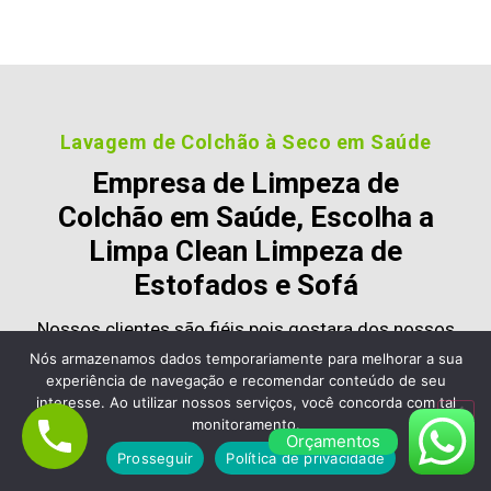
Lavagem de Colchão à Seco em Saúde
Empresa de Limpeza de
Colchão em Saúde, Escolha a
Limpa Clean Limpeza de
Estofados e Sofá
Nossos clientes são fiéis pois gostara dos nossos
serviços e nos recomendam, veja alguns desses
Nós armazenamos dados temporariamente para melhorar a sua
experiência de navegação e recomendar conteúdo de seu
comentários:
interesse. Ao utilizar nossos serviços, você concorda com tal
monitoramento.
Orçamentos
Prosseguir
Política de privacidade