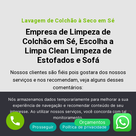
Lavagem de Colchão à Seco em Sé
Empresa de Limpeza de
Colchão em Sé, Escolha a
Limpa Clean Limpeza de
Estofados e Sofá
Nossos clientes são fiéis pois gostara dos nossos
serviços e nos recomendam, veja alguns desses
comentários:
Nós armazenamos dados temporariamente para melhorar a sua
experiência de navegação e recomendar conteúdo de seu
interesse. Ao utilizar nossos serviços, você concorda com tal
monitoramento.
Contratei a
Limpa Clean
para
limpeza de sofá
Orçamentos
Prosseguir
Política de privacidade
profissional à domicílio
e fiquei