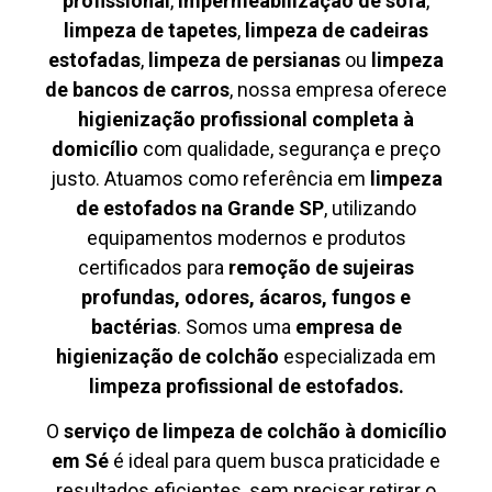
profissional
,
impermeabilização de sofá
,
limpeza de tapetes
,
limpeza de cadeiras
estofadas
,
limpeza de persianas
ou
limpeza
de bancos de carros
, nossa empresa oferece
higienização profissional completa à
domicílio
com qualidade, segurança e preço
justo. Atuamos como referência em
limpeza
de estofados na Grande SP
, utilizando
equipamentos modernos e produtos
certificados para
remoção de sujeiras
profundas, odores, ácaros, fungos e
bactérias
. Somos uma
empresa de
higienização de colchão
especializada em
limpeza profissional de estofados.
O
serviço de limpeza de colchão à domicílio
em Sé
é ideal para quem busca praticidade e
resultados eficientes, sem precisar retirar o