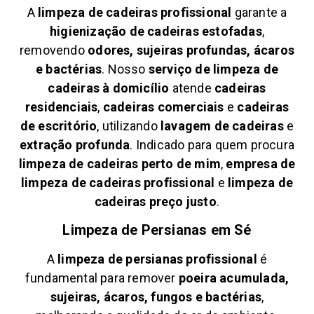
A
limpeza de cadeiras profissional
garante a
higienização de cadeiras estofadas
,
removendo
odores, sujeiras profundas, ácaros
e bactérias
. Nosso
serviço de limpeza de
cadeiras à domicílio
atende
cadeiras
residenciais
,
cadeiras comerciais
e
cadeiras
de escritório
, utilizando
lavagem de cadeiras
e
extração profunda
. Indicado para quem procura
limpeza de cadeiras perto de mim
,
empresa de
limpeza de cadeiras profissional
e
limpeza de
cadeiras preço justo
.
Limpeza de Persianas em
Sé
A
limpeza de persianas profissional
é
fundamental para remover
poeira acumulada,
sujeiras, ácaros, fungos e bactérias
,