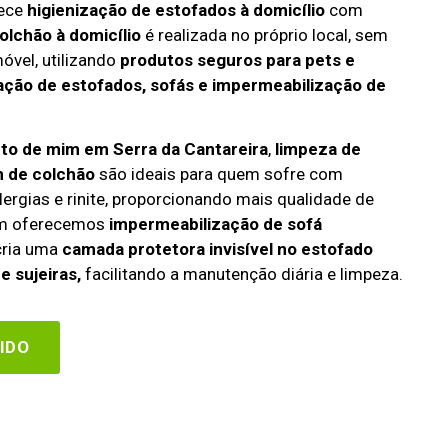
rece
higienização de estofados à domicílio
com
olchão à domicílio
é realizada no próprio local, sem
óvel, utilizando
produtos seguros para pets e
zação de estofados, sofás e impermeabilização de
rto de mim em Serra da Cantareira
,
limpeza de
 de colchão
são ideais para quem sofre com
lergias e rinite, proporcionando mais qualidade de
ém oferecemos
impermeabilização de sofá
 cria uma
camada protetora invisível no estofado
e sujeiras,
facilitando a manutenção diária e limpeza.
IDO