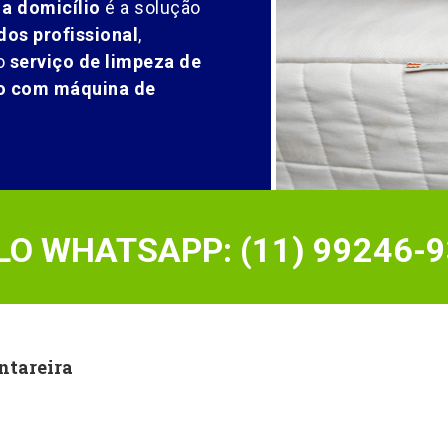
 a domicílio
é a solução
dos profissional
,
o
serviço de limpeza de
ão com máquina de
O WHATSAPP: (11) 99246-9
ntareira