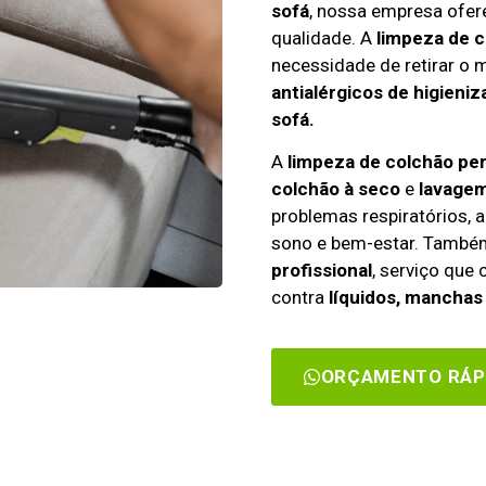
sofá
, nossa empresa ofe
qualidade. A
limpeza de c
necessidade de retirar o m
antialérgicos de higieni
sofá.
A
limpeza de colchão pe
colchão à seco
e
lavagem
problemas respiratórios, a
sono e bem-estar. Tamb
profissional
, serviço que
contra
líquidos, manchas 
ORÇAMENTO RÁP