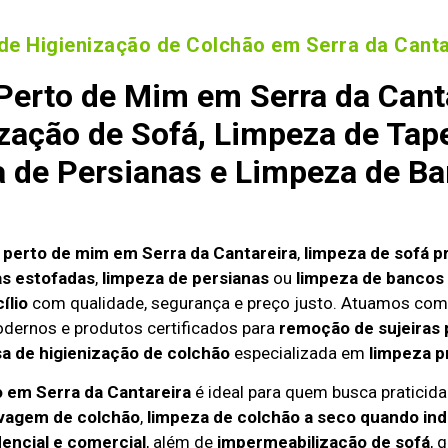
de Higienização de Colchão em Serra da Canta
Perto de Mim em Serra da Canta
zação de Sofá, Limpeza de Tap
a de Persianas e Limpeza de Ba
 perto de mim em Serra da Cantareira
,
limpeza de sofá pr
as estofadas
,
limpeza de persianas
ou
limpeza de bancos 
ílio
com qualidade, segurança e preço justo. Atuamos com
odernos e produtos certificados para
remoção de sujeiras 
 de higienização de colchão
especializada em
limpeza p
o em Serra da Cantareira
é ideal para quem busca praticida
vagem de colchão
,
limpeza de colchão a seco quando ind
dencial e comercial
, além de
impermeabilização de sofá
, 