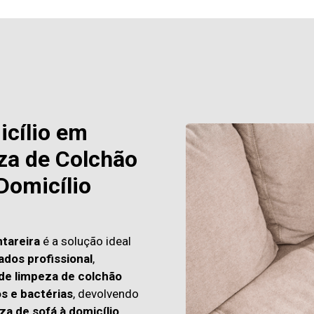
icílio em
eza de Colchão
Domicílio
ntareira
é a solução ideal
ados profissional
,
 de limpeza de colchão
os e bactérias
, devolvendo
za de sofá à domicílio
,