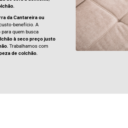
lchão.
ra da Cantareira ou
usto-benefício. A
o para quem busca
lchão à seco preço justo
hão.
Trabalhamos com
peza de colchão.