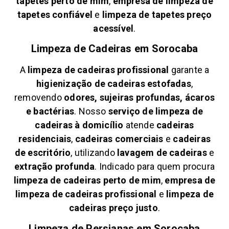
tapetes perto de mim
,
empresa de limpeza de
tapetes confiável
e
limpeza de tapetes preço
acessível
.
Limpeza de Cadeiras em
Sorocaba
A
limpeza de cadeiras profissional
garante a
higienização de cadeiras estofadas
,
removendo
odores, sujeiras profundas, ácaros
e bactérias
. Nosso
serviço de limpeza de
cadeiras à domicílio
atende
cadeiras
residenciais
,
cadeiras comerciais
e
cadeiras
de escritório
, utilizando
lavagem de cadeiras
e
extração profunda
. Indicado para quem procura
limpeza de cadeiras perto de mim
,
empresa de
limpeza de cadeiras profissional
e
limpeza de
cadeiras preço justo
.
Limpeza de Persianas em
Sorocaba