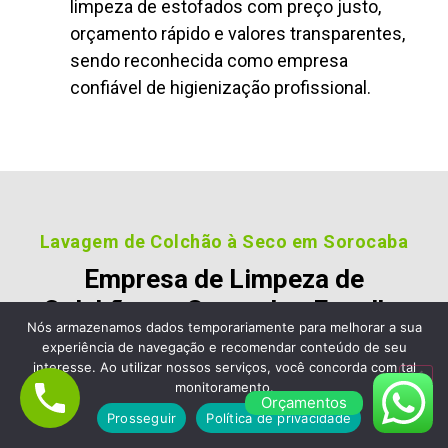
limpeza de estofados com preço justo,
orçamento rápido e valores transparentes,
sendo reconhecida como empresa
confiável de higienização profissional.
Lavagem de Colchão à Seco em Sorocaba
Empresa de Limpeza de
Colchão em Sorocaba, Escolha
Nós armazenamos dados temporariamente para melhorar a sua
a Limpa Clean Limpeza de
experiência de navegação e recomendar conteúdo de seu
Estofados e Sofá
interesse. Ao utilizar nossos serviços, você concorda com tal
monitoramento.
Orçamentos
Nossos clientes são fiéis pois gostara dos nossos
Prosseguir
Política de privacidade
serviços e nos recomendam, veja alguns desses