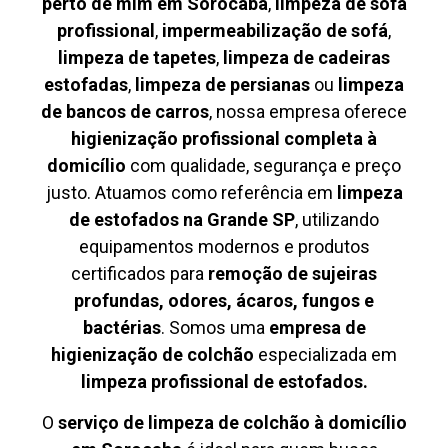
perto de mim em Sorocaba
,
limpeza de sofá
profissional
,
impermeabilização de sofá
,
limpeza de tapetes
,
limpeza de cadeiras
estofadas
,
limpeza de persianas
ou
limpeza
de bancos de carros
, nossa empresa oferece
higienização profissional completa à
domicílio
com qualidade, segurança e preço
justo. Atuamos como referência em
limpeza
de estofados na Grande SP
, utilizando
equipamentos modernos e produtos
certificados para
remoção de sujeiras
profundas, odores, ácaros, fungos e
bactérias
. Somos uma
empresa de
higienização de colchão
especializada em
limpeza profissional de estofados.
O
serviço de limpeza de colchão à domicílio