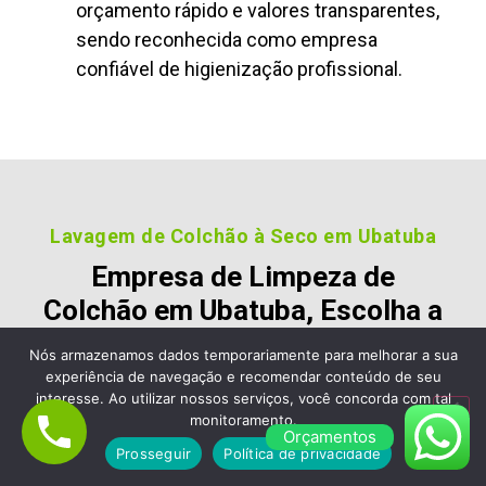
orçamento rápido e valores transparentes,
sendo reconhecida como empresa
confiável de higienização profissional.
Lavagem de Colchão à Seco em Ubatuba
Empresa de Limpeza de
Colchão em Ubatuba, Escolha a
Limpa Clean Limpeza de
Nós armazenamos dados temporariamente para melhorar a sua
Estofados e Sofá
experiência de navegação e recomendar conteúdo de seu
interesse. Ao utilizar nossos serviços, você concorda com tal
Nossos clientes são fiéis pois gostara dos nossos
monitoramento.
Orçamentos
serviços e nos recomendam, veja alguns desses
Prosseguir
Política de privacidade
comentários: