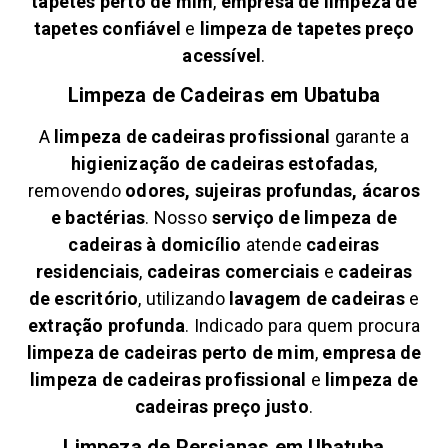
tapetes perto de mim
,
empresa de limpeza de
tapetes confiável
e
limpeza de tapetes preço
acessível
.
Limpeza de Cadeiras em
Ubatuba
A
limpeza de cadeiras profissional
garante a
higienização de cadeiras estofadas
,
removendo
odores, sujeiras profundas, ácaros
e bactérias
. Nosso
serviço de limpeza de
cadeiras à domicílio
atende
cadeiras
residenciais
,
cadeiras comerciais
e
cadeiras
de escritório
, utilizando
lavagem de cadeiras
e
extração profunda
. Indicado para quem procura
limpeza de cadeiras perto de mim
,
empresa de
limpeza de cadeiras profissional
e
limpeza de
cadeiras preço justo
.
Limpeza de Persianas em
Ubatuba