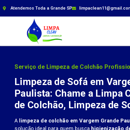
Atendemos Toda a Grande SP
limpaclean11@gmail.co
Serviço de Limpeza de Colchão Profissio
Limpeza de Sofá em Varg
Paulista: Chame a Limpa 
de Colchão, Limpeza de S
A
limpeza de colchão em Vargem Grande Paul
solução ideal para quem busca
higienização d