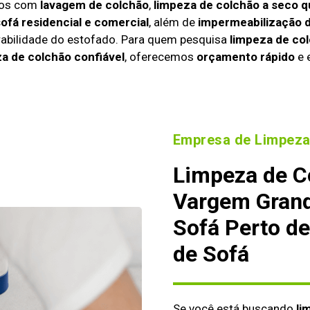
amos com
lavagem de colchão
,
limpeza de colchão a seco q
ofá residencial e comercial
, além de
impermeabilização d
urabilidade do estofado. Para quem pesquisa
limpeza de co
a de colchão confiável
, oferecemos
orçamento rápido
e 
Empresa de Limpeza
Limpeza de C
Vargem Grand
Sofá Perto d
de Sofá
Se você está buscando
li