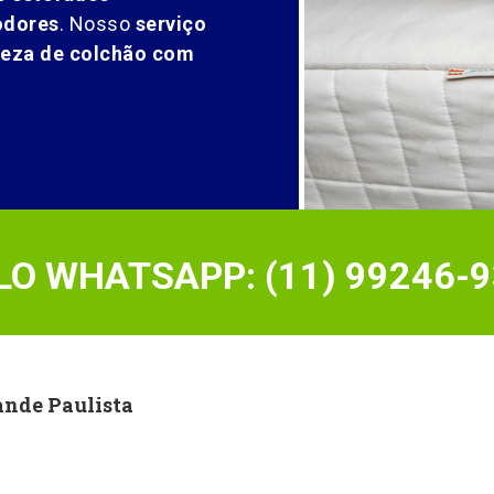
odores
. Nosso
serviço
peza de colchão com
O WHATSAPP: (11) 99246-9
nde Paulista