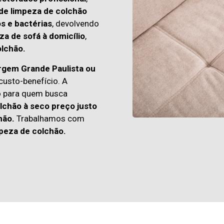
 de limpeza de colchão
os e bactérias
, devolvendo
za de sofá à domicílio
,
lchão.
rgem Grande Paulista ou
usto-benefício. A
o para quem busca
lchão à seco preço justo
hão.
Trabalhamos com
peza de colchão.