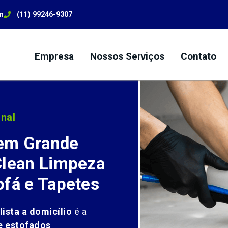
m
(11) 99246-9307
Empresa
Nossos Serviços
Contato
nal
em Grande
Clean Limpeza
ofá e Tapetes
ista a domicílio
é a
e estofados