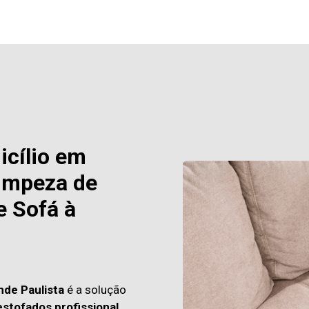
icílio em
Limpeza de
e Sofá à
nde Paulista
é a solução
estofados profissional
,