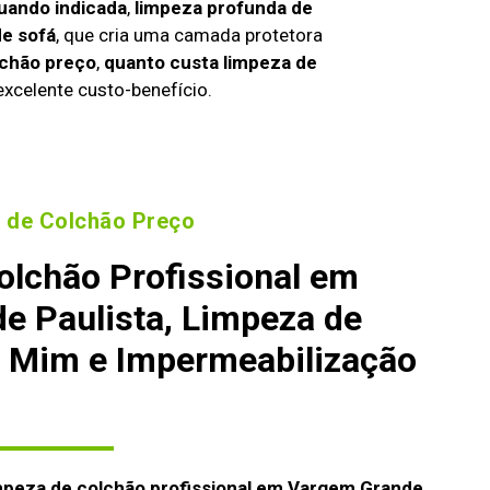
uando indicada
,
limpeza profunda de
e sofá
, que cria uma camada protetora
lchão preço
,
quanto custa limpeza de
excelente custo-benefício.
 de Colchão Preço
olchão Profissional em
e Paulista, Limpeza de
e Mim e Impermeabilização
mpeza de colchão profissional em Vargem Grande