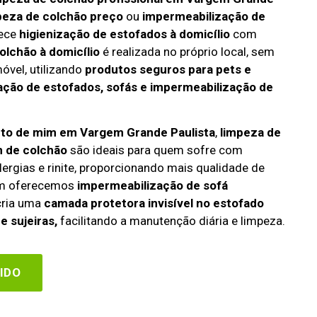
peza de colchão preço
ou
impermeabilização de
rece
higienização de estofados à domicílio
com
olchão à domicílio
é realizada no próprio local, sem
óvel, utilizando
produtos seguros para pets e
zação de estofados, sofás e impermeabilização de
rto de mim em Vargem Grande Paulista
,
limpeza de
 de colchão
são ideais para quem sofre com
lergias e rinite, proporcionando mais qualidade de
ém oferecemos
impermeabilização de sofá
 cria uma
camada protetora invisível no estofado
e sujeiras,
facilitando a manutenção diária e limpeza.
IDO