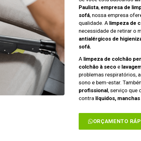
Paulista
,
empresa de lim
sofá
, nossa empresa ofe
qualidade. A
limpeza de c
necessidade de retirar o m
antialérgicos de higieni
sofá.
A
limpeza de colchão pe
colchão à seco
e
lavagem
problemas respiratórios, a
sono e bem-estar. Tamb
profissional
, serviço que
contra
líquidos, manchas 
ORÇAMENTO RÁP