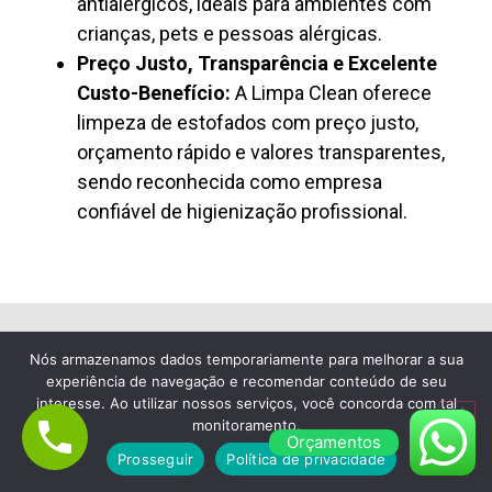
antialérgicos, ideais para ambientes com
crianças, pets e pessoas alérgicas.
Preço Justo, Transparência e Excelente
Custo-Benefício:
A Limpa Clean oferece
limpeza de estofados com preço justo,
orçamento rápido e valores transparentes,
sendo reconhecida como empresa
confiável de higienização profissional.
Nós armazenamos dados temporariamente para melhorar a sua
Lavagem de Colchão à Seco em Vila
experiência de navegação e recomendar conteúdo de seu
Buarque
interesse. Ao utilizar nossos serviços, você concorda com tal
monitoramento.
Empresa de Limpeza de
Orçamentos
Prosseguir
Política de privacidade
Colchão em Vila Buarque,