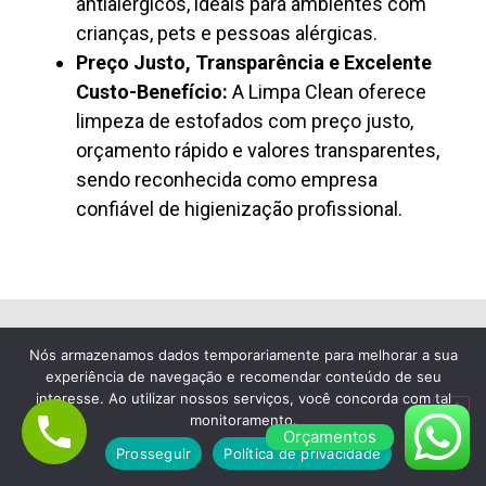
antialérgicos, ideais para ambientes com
crianças, pets e pessoas alérgicas.
Preço Justo, Transparência e Excelente
Custo-Benefício:
A Limpa Clean oferece
limpeza de estofados com preço justo,
orçamento rápido e valores transparentes,
sendo reconhecida como empresa
confiável de higienização profissional.
Nós armazenamos dados temporariamente para melhorar a sua
Lavagem de Colchão à Seco em Vila Curuça
experiência de navegação e recomendar conteúdo de seu
interesse. Ao utilizar nossos serviços, você concorda com tal
Empresa de Limpeza de
monitoramento.
Orçamentos
Colchão em Vila Curuça,
Prosseguir
Política de privacidade
Escolha a Limpa Clean