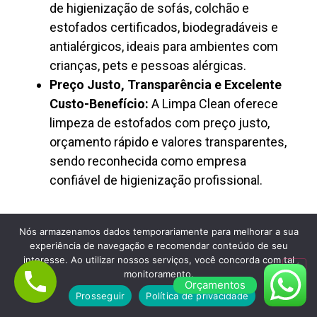
de higienização de sofás, colchão e
estofados certificados, biodegradáveis e
antialérgicos, ideais para ambientes com
crianças, pets e pessoas alérgicas.
Preço Justo, Transparência e Excelente
Custo-Benefício:
A Limpa Clean oferece
limpeza de estofados com preço justo,
orçamento rápido e valores transparentes,
sendo reconhecida como empresa
confiável de higienização profissional.
Nós armazenamos dados temporariamente para melhorar a sua
experiência de navegação e recomendar conteúdo de seu
interesse. Ao utilizar nossos serviços, você concorda com tal
monitoramento.
Orçamentos
Lavagem de Colchão à Seco em Vila
Prosseguir
Política de privacidade
Leopoldina