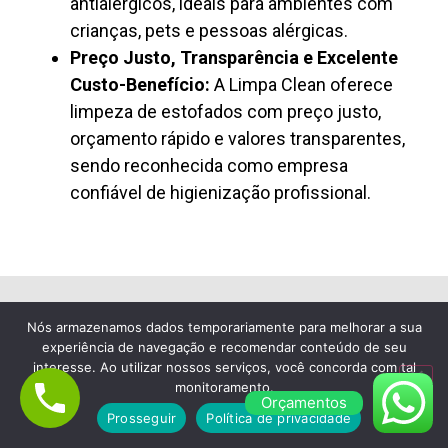
antialérgicos, ideais para ambientes com
crianças, pets e pessoas alérgicas.
Preço Justo, Transparência e Excelente
Custo-Benefício:
A Limpa Clean oferece
limpeza de estofados com preço justo,
orçamento rápido e valores transparentes,
sendo reconhecida como empresa
confiável de higienização profissional.
Nós armazenamos dados temporariamente para melhorar a sua
Lavagem de Colchão à Seco em Vila
experiência de navegação e recomendar conteúdo de seu
Matilde
interesse. Ao utilizar nossos serviços, você concorda com tal
monitoramento.
Empresa de Limpeza de
Orçamentos
Prosseguir
Política de privacidade
Colchão em Vila Matilde,